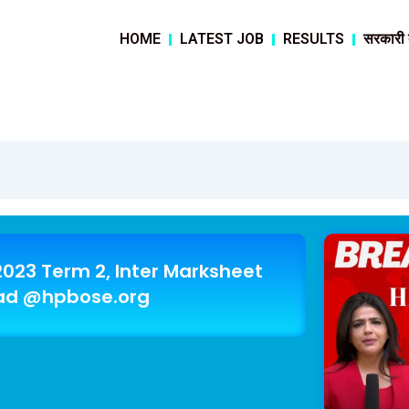
HOME
LATEST JOB
RESULTS
सरकारी
2023 Term 2, Inter Marksheet
ad @hpbose.org