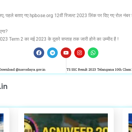
ए, पहले बताए गए hpbose.org 12वीं रिजल्ट 2023 लिंक पर दिए गए रोल नंबर 
एगा?
023 Term 2 का मई 2023 के दूसरे सप्ताह तक जारी होने का उम्मीद है !
F
T
Y
I
W
a
e
o
n
h
c
l
u
s
a
e
e
t
t
t
DF Download @navodaya.gov.in
b
g
u
a
s
o
r
b
g
a
.in
o
a
e
r
p
k
m
a
p
m