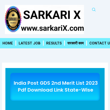
Skip
to
content
HOME
LATEST JOB
RESULTS
सरकारी काम
CONTACT U
India Post GDS 2nd Merit List 2023
Pdf Download Link State-Wise