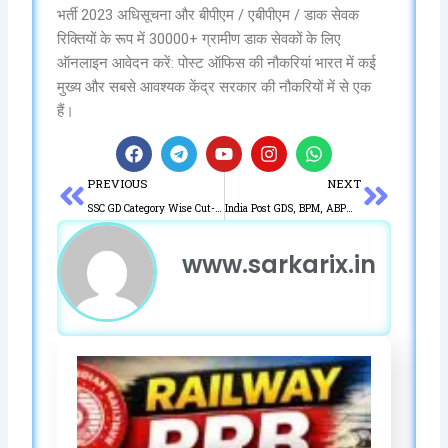
भर्ती 2023 अधिसूचना और बीपीएम / एबीपीएम / डाक सेवक
रिक्तियों के रूप में 30000+ ग्रामीण डाक सेवकों के लिए
ऑनलाइन आवेदन करें: पोस्ट ऑफिस की नौकरियां भारत में कई
मुख्य और सबसे आवश्यक केंद्र सरकार की नौकरियों में से एक
हैं।
F
T
Y
I
W
a
e
o
n
h
Prev
Next
PREVIOUS
NEXT
c
l
u
s
a
e
e
t
t
t
SSC GD Category Wise Cut-Off All State 2023 कट ऑफ रिजल्ट इस दिन जारी होगा देखें
India Post GDS, BPM, ABPM Result 2023 – Direct Link indiapostgdsonline.gov.in Marks & Merit List Cut-Off PDF
b
g
u
a
s
o
r
b
g
a
www.sarkarix.in
o
a
e
r
p
k
m
a
p
m