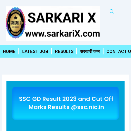
Skip
to
content
HOME
LATEST JOB
RESULTS
सरकारी काम
CONTACT U
SSC GD Result 2023 and Cut Off
Marks Results @ssc.nic.in