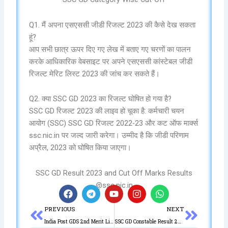
Q1. मैं अपना एसएससी जीडी रिजल्ट 2023 की कैसे देख सकता
हूं?
आप सभी छात्र ऊपर दिए गए लेख में बताए गए चरणों का पालन
करके आधिकारिक वेबसाइट पर अपने एसएससी कांस्टेबल जीडी
रिजल्ट मेरिट लिस्ट 2023 की जांच कर सकते हैं।
Q2. क्या SSC GD 2023 का रिजल्ट घोषित हो गया है?
SSC GD रिजल्ट 2023 की लाइव हो चूका है: कर्मचारी चयन
आयोग (SSC) SSC GD रिजल्ट 2022-23 और कट ऑफ मार्क्स
ssc.nic.in पर जल्द जारी करेगा। उम्मीद है कि जीडी परिणाम
अप्रैल, 2023 को घोषित किया जाएगा।
SSC GD Result 2023 and Cut Off Marks Results
@ssc.nic.in
F
T
Y
I
W
a
e
o
n
h
Prev
Next
PREVIOUS
NEXT
c
l
u
s
a
e
e
t
t
t
India Post GDS 2nd Merit List 2023 OUT : अभी-अभी अचानक जारी हुआ
SSC GD Constable Result 2023 Out – Merit List PDF Download Link on @ssc.nic.in