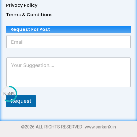
Privacy Policy
k
m
a
p
m
Terms & Conditions
Request For Post
E
m
a
i
P
l
a
*
r
a
g
r
NaN%
a
p
Request
h
T
e
x
©2026 ALL RIGHTS RESERVED www.sarkariX.in
t