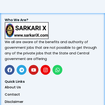
Who We Are?
We all are aware of the benefits and authority of
government jobs that are not possible to get through
any of the private jobs that the State and Central
government are offering
F
T
Y
I
W
a
e
o
n
h
Quick Links
c
l
u
s
a
About Us
e
e
t
t
t
Contact
b
g
u
a
s
o
r
b
g
a
Disclaimer
o
a
e
r
p