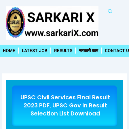
Skip
to
content
HOME
LATEST JOB
RESULTS
सरकारी काम
CONTACT U
UPSC Civil Services Final Result
2023 PDF, UPSC Gov in Result
Selection List Download