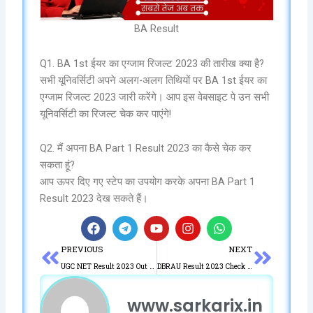
BA Result
Q1. BA 1st ईयर का एग्जाम रिजल्ट 2023 की तारीख क्या है?
सभी यूनिवर्सिटी अपने अलग-अलग तिथियों पर BA 1st ईयर का
एग्जाम रिजल्ट 2023 जारी करेंगे। आप इस वेबसाइट पे उन सभी
यूनिवर्सिटी का रिजल्ट चेक कर पाएंगे!
Q2. मैं अपना BA Part 1 Result 2023 का कैसे चेक कर
सकता हूं?
आप ऊपर दिए गए स्टेप का उपयोग करके अपना BA Part 1
Result 2023 देख सकते हैं।
F
T
Y
I
W
a
e
o
n
h
Prev
Next
PREVIOUS
NEXT
c
l
u
s
a
e
e
t
t
t
UGC NET Result 2023 Out @ ugcnet.nta.nic.in Cutoff, Scorecard
DBRAU Result 2023 Check Now Agra University 1st 2nd 3rd Year Results
b
g
u
a
s
o
r
b
g
a
www.sarkarix.in
o
a
e
r
p