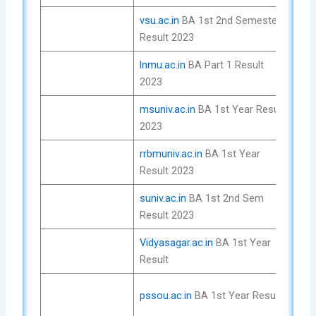
vsu.ac.in
BA 1st 2nd Semester
Che
Result 2023
No
lnmu.ac.in
BA Part 1 Result
Che
2023
No
msuniv.ac.in
BA 1st Year Result
Che
2023
No
rrbmuniv.ac.in
BA 1st Year
Che
Result 2023
No
suniv.ac.in
BA 1st 2nd Sem
Che
Result 2023
No
Vidyasagar.ac.in
BA 1st Year
Che
Result
No
Che
pssou.ac.in
BA 1st Year Result
No