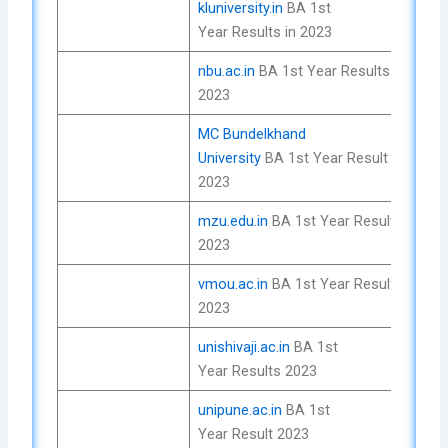
kluniversity.in
BA 1st
Che
Year Results in 2023
No
nbu.ac.in
BA 1st Year Results
Che
2023
No
MC Bundelkhand
Che
University
BA 1st Year Result
No
2023
mzu.edu.in
BA 1st Year Result
Che
2023
No
vmou.ac.in
BA 1st Year Result
Che
2023
No
unishivaji.ac.in
BA 1st
Che
Year Results 2023
No
unipune.ac.in
BA 1st
Che
Year Result 2023
No