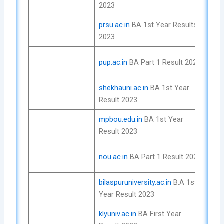
2023
No
prsu.ac.in
BA 1st Year Results
Che
2023
No
Che
pup.ac.in
BA Part 1 Result 2023
No
shekhauni.ac.in
BA 1st Year
Che
Result 2023
No
mpbou.edu.in
BA 1st Year
Che
Result 2023
No
Che
nou.ac.in
BA Part 1 Result 2023
No
bilaspuruniversity.ac.in
B.A 1st
Che
Year Result 2023
No
klyuniv.ac.in
BA First Year
Che