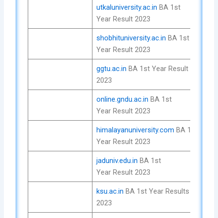
utkaluniversity.ac.in
BA 1st
Che
Year Result 2023
No
shobhituniversity.ac.in
BA 1st
Che
Year Result 2023
No
ggtu.ac.in
BA 1st Year Result
Che
2023
No
online.gndu.ac.in
BA 1st
Che
Year Result 2023
No
himalayanuniversity.com
BA 1st
Che
Year Result 2023
No
jaduniv.edu.in
BA 1st
Che
Year Result 2023
No
ksu.ac.in
BA 1st Year Results in
Che
2023
No