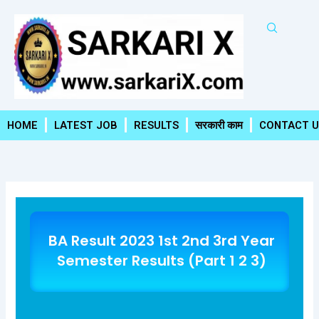
Skip
to
content
HOME
LATEST JOB
RESULTS
सरकारी काम
CONTACT U
BA Result 2023 1st 2nd 3rd Year
Semester Results (Part 1 2 3)