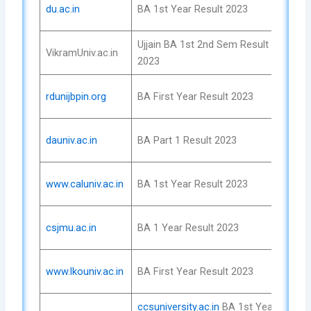
Che
du.ac.in
BA 1st Year Result 2023
No
Ujjain BA 1st 2nd Sem Result
Che
VikramUniv.ac.in
2023
No
Che
rdunijbpin.org
BA First Year Result 2023
No
Che
dauniv.ac.in
BA Part 1 Result 2023
No
Che
www.caluniv.ac.in
BA 1st Year Result 2023
No
Che
csjmu.ac.in
BA 1 Year Result 2023
No
Che
www.lkouniv.ac.in
BA First Year Result 2023
No
ccsuniversity.ac.in
BA 1st Year
Che