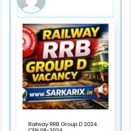
k
m
a
p
m
Railway RRB Group D 2024
CEN 08-2024…