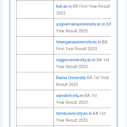
kuk.ac.in
BA First Year Result
Che
2023
No
yogivemanauniversity.ac.in
BA 1
Che
Year Result 2023
No
telanganauniversity.ac.in
BA
Che
First Year Result 2023
No
nagpuruniversity.ac.in
BA 1st
Che
Year Result 2023
No
Rama University
BA 1st Year
Che
Result 2023
No
sanskriti.edu.in
BA 1st
Che
Year Result 2023
No
tamiluniversity.ac.in
BA 1st
Che
Year Result 2023
No