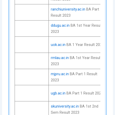
ranchiuniversity.ac.in
BA Part 1
Che
Result 2023
No
ddugu.ac.in
BA 1st Year Result
Che
2023
No
Che
uok.ac.in
BA 1 Year Result 2023
No
rmlau.ac.in
BA 1st Year Result
Che
2023
No
mjpru.ac.in
BA Part 1 Result
Che
2023
No
Che
ugb.ac.in
BA Part 1 Result 2023
No
skuniversity.ac.in
BA 1st 2nd
Che
Sem Result 2023
No