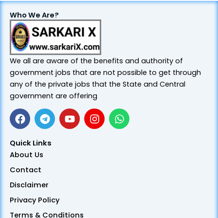
Who We Are?
We all are aware of the benefits and authority of
government jobs that are not possible to get through
any of the private jobs that the State and Central
government are offering
F
T
Y
I
W
a
e
o
n
h
Quick Links
c
l
u
s
a
About Us
e
e
t
t
t
Contact
b
g
u
a
s
o
r
b
g
a
Disclaimer
o
a
e
r
p
Privacy Policy
k
m
a
p
m
Terms & Conditions