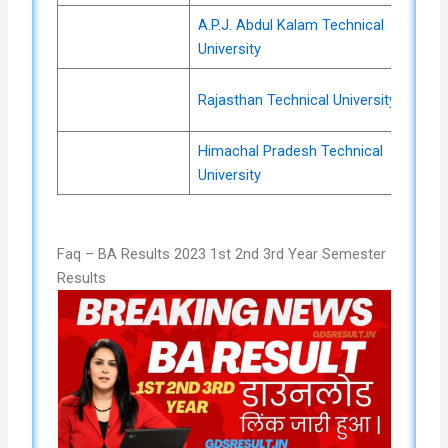
A.P.J. Abdul Kalam Technical
Che
University
No
Che
Rajasthan Technical University
No
Himachal Pradesh Technical
Che
University
No
Faq – BA Results 2023 1st 2nd 3rd Year Semester
Results