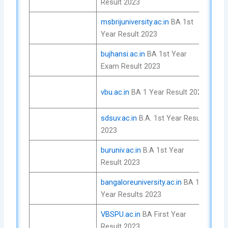
Result 2023
No
msbrijuniversity.ac.in
BA 1st
Che
Year Result 2023
No
bujhansi.ac.in
BA 1st Year
Che
Exam Result 2023
No
Che
vbu.ac.in
BA 1 Year Result 2023
No
sdsuv.ac.in
B.A. 1st Year Result
Che
2023
No
buruniv.ac.in
B.A 1st Year
Che
Result 2023
No
bangaloreuniversity.ac.in
BA 1st
Che
Year Results 2023
No
VBSPU.ac.in
BA First Year
Che
Result 2023
No