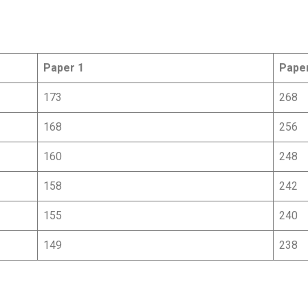
Paper 1
Pape
173
268
168
256
160
248
158
242
155
240
149
238