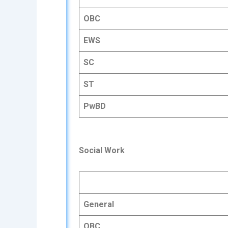
OBC
EWS
SC
ST
PwBD
Social Work
General
OBC