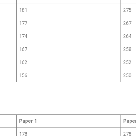
181
275
177
267
174
264
167
258
162
252
156
250
Paper 1
Pape
178
278