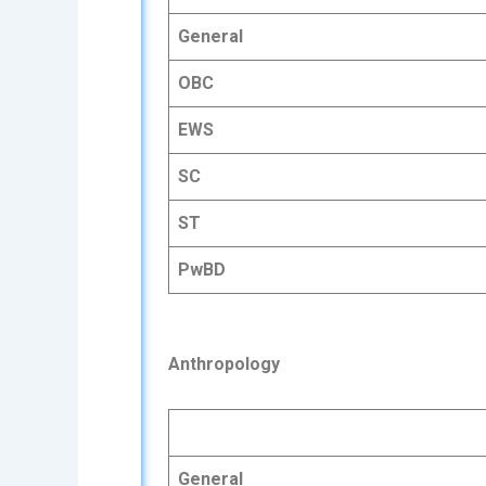
General
OBC
EWS
SC
ST
PwBD
Anthropology
General