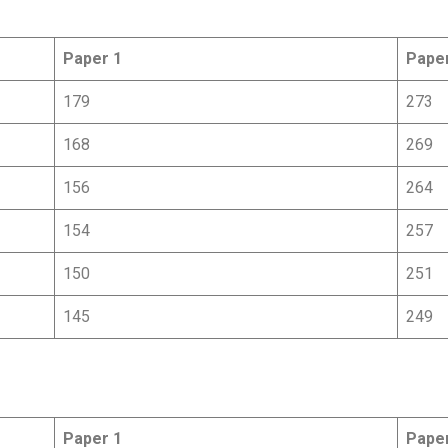
Paper 1
Pape
179
273
168
269
156
264
154
257
150
251
145
249
Paper 1
Pape