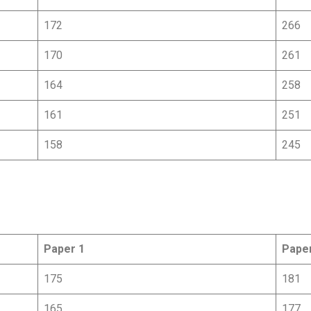
172
266
170
261
164
258
161
251
158
245
Paper 1
Pape
175
181
165
177